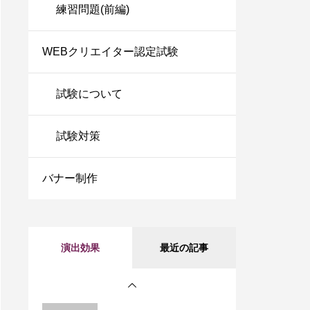
練習問題(前編)
WEBクリエイター認定試験
試験について
演出効果(jQuery)
試験対策
バナー制作
演出効果その1(css)
演出効果
最近の記事
演出効果その2(css)