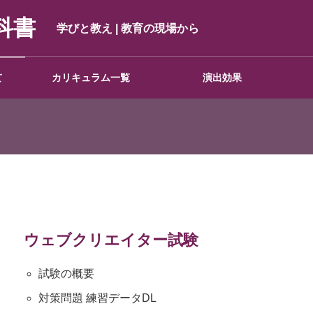
科書
学びと教え | 教育の現場から
て
カリキュラム一覧
演出効果
基礎講座(前編)
ウェブクリエイター試験
WEBクリエイター認定
試験
試験の概要
対策問題 練習データDL