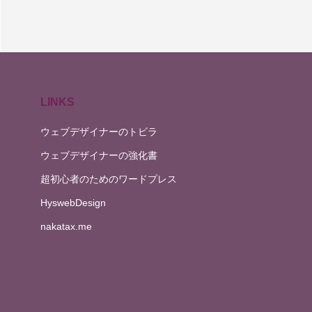
演出効果(jQuery)
LINKS
演出効果その1(css)
ウェブデザイナーのトビラ
ウェブデザイナーの強化書
超初心者のためのワードプレス
HyswebDesign
nakatax.me