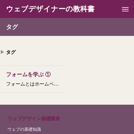
ウェブデザイナーの教科書
タグ
タグ
フォームを学ぶ ①
フォームとはホームページには、「お問い合わせ」や「資料請求」などのページが用意されています。氏名や住所、メールアドレスなど項目別に入力し、個人データを収集するコンテンツをフォームと言います。情報が一方的に流れる従来のメディアと異なり、ユーザー（クライアント）が即時にサーバーに情報を送り返す
ウェブデザイン基礎講座
ウェブの基礎知識