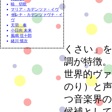
暁 切歌
マリア・カデンツァ・イヴ
セレナ・カデンツァヴナ・イ
ヴ
天羽 奏
小日向 未来
風鳴 弦十郎
緒川 慎次
くさい」
調が特徴。
世界的ヴァ
のり）と声
つ音楽界
候補として