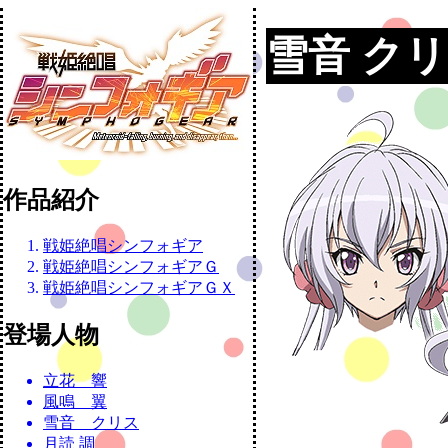
雪音 ク
作品紹介
戦姫絶唱シンフォギア
戦姫絶唱シンフォギアＧ
戦姫絶唱シンフォギアＧＸ
登場人物
立花 響
風鳴 翼
雪音 クリス
月読 調