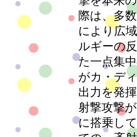
撃を本来
際は、多
により広
ルギーの
た一点集
がカ・デ
出力を発揮
射撃攻撃
に搭乗し