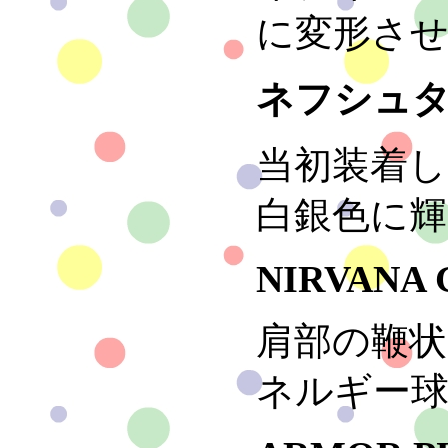
に変形さ
ネフシュ
当初装着
白銀色に
NIRVANA
肩部の鞭
ネルギー