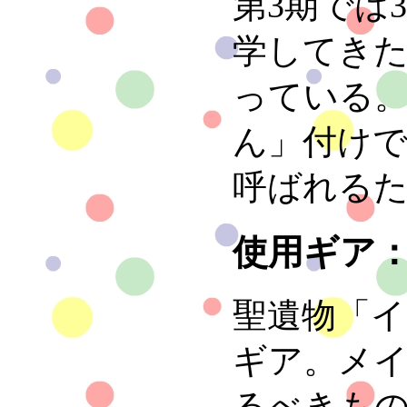
第3期では
学してき
っている
ん」付け
呼ばれる
使用ギア
聖遺物「
ギア。メ
るべきも