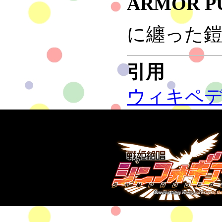
ARMOR P
に纏った
引用
ウィキペ