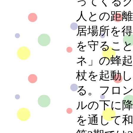
ってくる
人との距
居場所を
を守るこ
ネ」の蜂
杖を起動
る。フロ
ルの下に
を通して