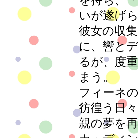
いが遂げ
彼女の収
に、響と
るが、度
まう。
フィーネ
彷徨う日
親の夢を