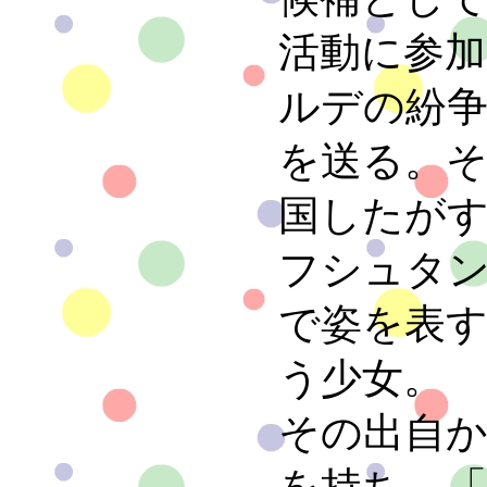
活動に参
ルデの紛争
を送る。そ
国したが
フシュタ
で姿を表
う少女。
その出自
を持ち、