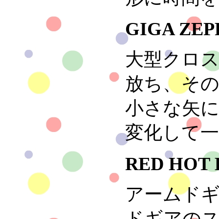
GIGA ZEP
大型クロ
放ち、そ
小さな矢
変化して
RED HOT 
アームド
ドギアの