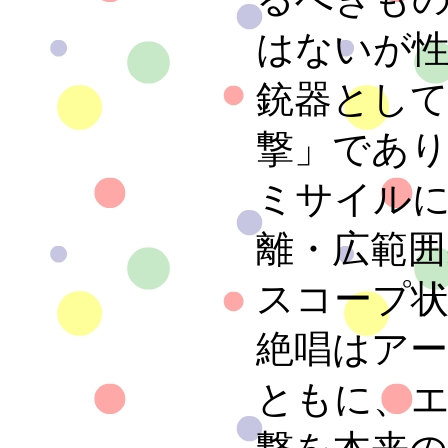
はないが
銃器とし
撃」であ
ミサイル
離・広範
スコープ
絶唱はア
ともに、