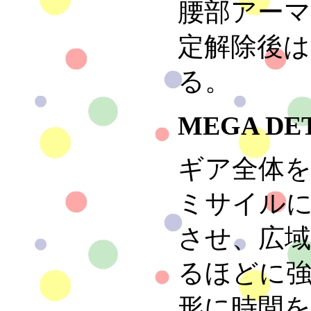
腰部アー
定解除後
る。
MEGA DE
ギア全体
ミサイルに
させ、広
るほどに
形に時間