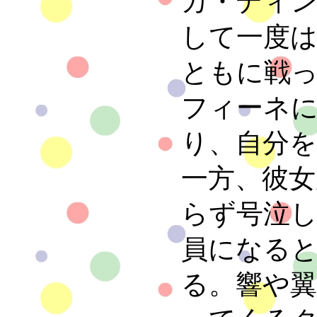
カ・ディ
して一度
ともに戦
フィーネ
り、自分
一方、彼
らず号泣し
員になると
る。響や